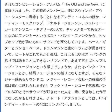
されたコンピレーション・アルバム「The Old and the New」に
収録されました。この時のメンバーは、後にスウィング・アウ
ト・シスターに専念することになるアンディ・コネルのほか、マ
ーティン・モスクロップ、ドナルド・ジョンソン、ジェレミー・
カーとアンソニー・キグリーの5人で、キャラクターであるダー
クなのにファンキーというポスト・パンク・ファンクから、ヒッ
プホップ色が強いものにサウンドが変化しています。ベース・ギ
ターとシンセ・ベース、ドラムマシンと生のドラムが併用されて
いて、ビートがこれでもかと強烈。これはもはやポストパンクの
括りでは語ることはできないサウンドで、あえて言えばヒップホ
ップ・フュージョンという感じでしょうか。またはパンク・フュ
ージョンとか。結局フュージョンの括りになりますが、そんなメ
ジャー感あるサウンドに、メジャー・レコード会社への移籍の予
感は確かに感じられますが、ファクトリー・レコード代表格バン
ドのACRとそのサウンドが好きだった人を、遂に突き放した作品
になったかもしれません。チャート・アクションとしては、UKイ
ンディー・チャートの4位にランクインしました。