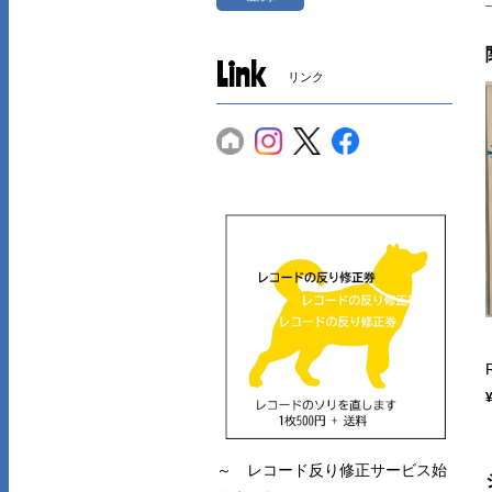
Link
リンク
～ レコード反り修正サービス始