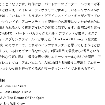
うことになります。制作には、パートナーのピーター・ベッカーが不
在とは言え、アイレスにテンポラリーで参加しているエリザベスSが
参加しているので、もうほとんどアイレス・イン・ギャザと言ってい
いサウンドで、アコースティック楽器中心の演奏にシンセが効果的に
加えられるという後期アイレスの音楽に似ています。白眉は何と言っ
てもB4で、バート・バカラックとハル・デヴィッドが書き、ダステ
ィ・スプリングフィールドが歌った「The Look Of Love」（恋の面
影）のカヴァーで、これがベイツのオリジナルと思ってしまうほどは
まっている好カヴァー作なのです。B面4曲目で最後から2番目という
絶妙な位置に配し、最後は思い切りエモーショナルなB5で大団円。ア
イレスもソロ・アルバムにも、A面1曲目とB面最後に突出してエモー
ショナルな曲を持ってくるのがマーティン・ベイツあるあるです。
曲目
A1 Love Fell Silent
A2 Last Chapel Picnic
A3 At The Return Of The Quiet
A4 She Will Know