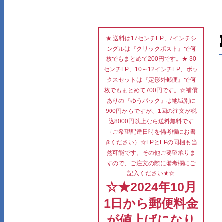
★ 送料は17センチEP、7インチシ
ングルは『クリックポスト』で何
枚でもまとめて200円です。★ 30
センチLP、10～12インチEP、ボッ
クスセットは『定形外郵便』で何
枚でもまとめて700円です。☆補償
ありの『ゆうパック』は地域別に
900円からですが、1回の注文が税
込8000円以上なら送料無料です
（ご希望配達日時を備考欄にお書
きください）☆LPとEPの同梱も当
然可能です。その他ご要望承りま
すので、ご注文の際に備考欄にご
記入ください★☆
☆★2024年10月
1日から郵便料金
が値上げになり