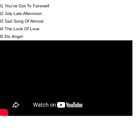
B1 You've Got To Farewell
B2 July Late Afternoon
B3 Sad Song Of Almost
B4 The Look Of Love
B5 Etc Angel