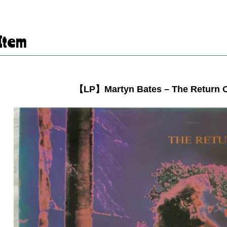
Item
【LP】Martyn Bates – The Return O