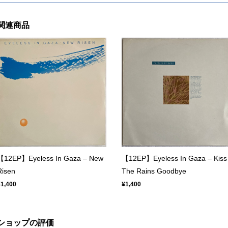
関連商品
【12EP】Eyeless In Gaza – New
【12EP】Eyeless In Gaza – Kiss
Risen
The Rains Goodbye
¥1,400
¥1,400
ショップの評価