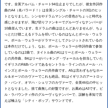
です。全英アルバム・チャート94位止まりでしたが、彼女作詞作
曲のA4（名バラード！）は全英シングル・チャートの3位のヒッ
トとなりました。シンセやドラムマシンの音色がちょっと時代を
感じさせますが、飛び切りファンキーでグルーヴィなナンバーが
10曲並んでいます。生ドラムの曲はほとんどありませんが、ちょ
っとだけ聴こえるドラムを叩いているのはなんとポール・ウェラ
ー。ポール・ウェラーがドラマーとしてクレジットされているの
は本作だけでしょう。なお、ポール・ウェラーが作詞作曲で参加
しているのは2曲で、タイトル曲のA1はリーとポール・ウェラー
との共作曲、B4はリーがバッキング・ヴォーカルを担当していた
イギリスのR&Bバンドであるセントラル・ラインのカメール・ハ
インズとポール・ウェラーの共作曲です。A5は言わずもがなホー
ル＆オーツのカヴァーでこれも絶品。B1はイギリスのアートロッ
ク・バンド、オマハ・シェリフのカヴァーで、全英46位の中ヒッ
トとなりました。捨て曲無しの好盤ですが、お薦めはA3です。ビ
ル・ラバウンティ作のグルーヴィなナンバーで、誤解を承知で言
えば極上な「シティ・ポップ」サウンドです。