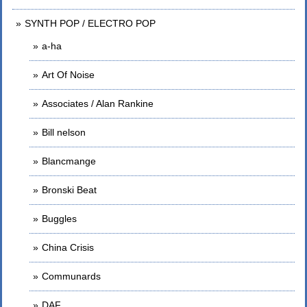
SYNTH POP / ELECTRO POP
a-ha
Art Of Noise
Associates / Alan Rankine
Bill nelson
Blancmange
Bronski Beat
Buggles
China Crisis
Communards
DAF