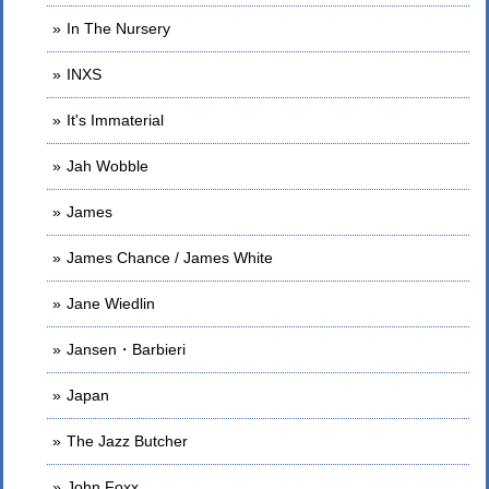
In The Nursery
INXS
It's Immaterial
Jah Wobble
James
James Chance / James White
Jane Wiedlin
Jansen・Barbieri
Japan
The Jazz Butcher
John Foxx