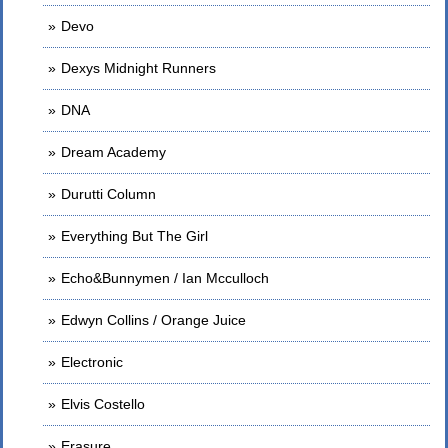
Devo
Dexys Midnight Runners
DNA
Dream Academy
Durutti Column
Everything But The Girl
Echo&Bunnymen / Ian Mcculloch
Edwyn Collins / Orange Juice
Electronic
Elvis Costello
Erasure