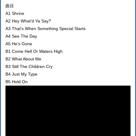
曲目
A1 Shrine
A2 Hey What'd Ya Say?
A3 That's When Something Special Starts
A4 See The Day
A5 He's Gone
B1 Come Hell Or Waters High
B2 What About Me
B3 Still The Children Cry
B4 Just My Type
B5 Hold On