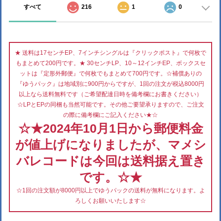
すべて
216
1
0
★ 送料は17センチEP、7インチシングルは『クリックポスト』で何枚で
もまとめて200円です。★ 30センチLP、10～12インチEP、ボックスセ
ットは『定形外郵便』で何枚でもまとめて700円です。☆補償ありの
『ゆうパック』は地域別に900円からですが、1回の注文が税込8000円
以上なら送料無料です（ご希望配達日時を備考欄にお書きください）
☆LPとEPの同梱も当然可能です。その他ご要望承りますので、ご注文
の際に備考欄にご記入ください★☆
☆★2024年10月1日から郵便料金
が値上げになりましたが、マメシ
バレコードは今回は送料据え置き
です。☆★
☆1回の注文額が8000円以上でゆうパックの送料が無料になります。よ
ろしくお願いいたします☆