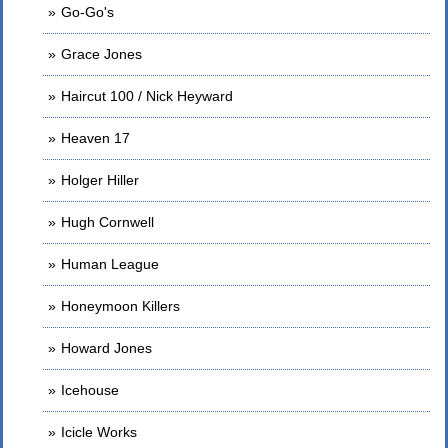
Go-Go's
Grace Jones
Haircut 100 / Nick Heyward
Heaven 17
Holger Hiller
Hugh Cornwell
Human League
Honeymoon Killers
Howard Jones
Icehouse
Icicle Works