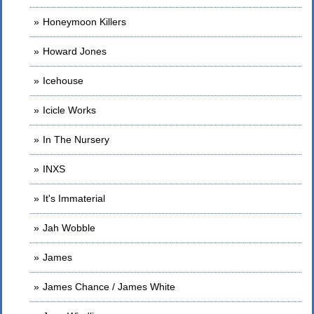
Honeymoon Killers
Howard Jones
Icehouse
Icicle Works
In The Nursery
INXS
It's Immaterial
Jah Wobble
James
James Chance / James White