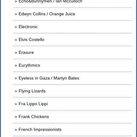
Echo&Bunnymen / Ian Mcculloch
Edwyn Collins / Orange Juice
Electronic
Elvis Costello
Erasure
Eurythmics
Eyeless in Gaza / Martyn Bates
Flying Lizards
Fra Lippo Lippi
Frank Chickens
French Impressionists