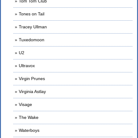
Tom Tom Club
Tones on Tail
Tracey Ullman
Tuxedomoon
U2
Ultravox
Virgin Prunes
Virginia Astlay
Visage
The Wake
Waterboys