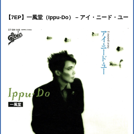
【7EP】一風堂（Ippu-Do） – アイ・ニード・ユー