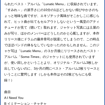
られたベスト・アルバム「Lunatic Menu」に収録されています。
「すみれ～」の派手さにの10分の1ほどしかない煌びやかさのち
ょっと地味な曲ですが、エキゾチック風味がそこかしこに感じら
れて、ヒット曲が出てもセルアウトしないという一風堂のアティ
チュードが見て（聴いて）取れます。ジャケット写真には土屋の
みが写り、ほかのメンバーはどうしたのかと心配しますが、本作
リリース後にドラムの藤井章司が脱退してしまうので、この時点
でほぼバンドの体をなしていなかったのかもしれません。このジ
ャケ写は「Lunatic Menu」の３か月後にリリースされたベスト・
アルバム「Some-Times」のジャケットにも使用されています
が、使い回しかということより、オリジナル・アルバム3枚しか
出していないのに、3か月の間にベスト・アルバム2枚リリースと
いうことに驚愕します（しかも本作はその2枚どちらにも収
録！）
曲目
A I Need You
B イミテーション・チャチャ