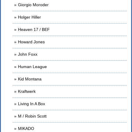
Giorgio Moroder
Holger Hiller
Heaven 17 / BEF
Howard Jones
John Foxx
Human League
Kid Montana
Kraftwerk
Living In A Box
M / Robin Scott
MIKADO