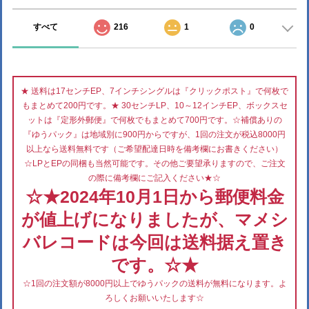
すべて
216
1
0
★ 送料は17センチEP、7インチシングルは『クリックポスト』で何枚で
もまとめて200円です。★ 30センチLP、10～12インチEP、ボックスセ
ットは『定形外郵便』で何枚でもまとめて700円です。☆補償ありの
『ゆうパック』は地域別に900円からですが、1回の注文が税込8000円
以上なら送料無料です（ご希望配達日時を備考欄にお書きください）
☆LPとEPの同梱も当然可能です。その他ご要望承りますので、ご注文
の際に備考欄にご記入ください★☆
☆★2024年10月1日から郵便料金
が値上げになりましたが、マメシ
バレコードは今回は送料据え置き
です。☆★
☆1回の注文額が8000円以上でゆうパックの送料が無料になります。よ
ろしくお願いいたします☆