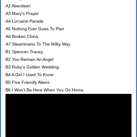
A2 Aberdeen
A3 Mary's Prayer
A4 Lorraine Parade
A5 Nothing Ever Goes To Plan
A6 Broken China
A7 Steamtrains To The Milky Way
B1 Spencer-Tracey
B2 You Remain An Angel
B3 Ruby's Golden Wedding
B4 A Girl I Used To Know
B5 Five Friendly Aliens
B6 I Won't Be Here When You Go Home