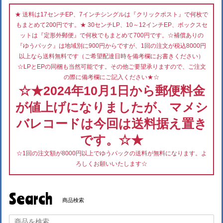
★ 送料は17センチEP、7インチシングルは『クリックポスト』で何枚で
もまとめて200円です。★ 30センチLP、10～12インチEP、ボックスセ
ットは『定形外郵便』で何枚でもまとめて700円です。☆補償ありの
『ゆうパック』は地域別に900円からですが、1回の注文が税込8000円
以上なら送料無料です（ご希望配達日時を備考欄にお書きください）
☆LPとEPの同梱も当然可能です。その他ご要望承りますので、ご注文
の際に備考欄にご記入ください★☆
☆★2024年10月1日から郵便料金
が値上げになりましたが、マメシ
バレコードは今回は送料据え置き
です。☆★
☆1回の注文額が8000円以上でゆうパックの送料が無料になります。よ
ろしくお願いいたします☆
Search
商品検索