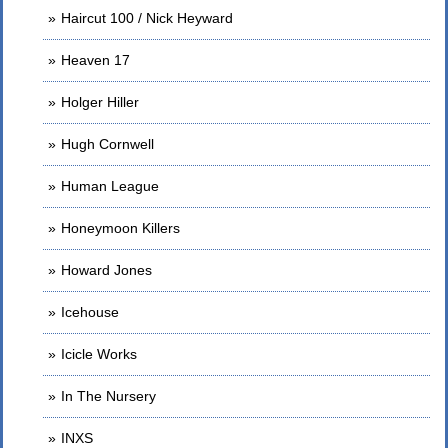
Haircut 100 / Nick Heyward
Heaven 17
Holger Hiller
Hugh Cornwell
Human League
Honeymoon Killers
Howard Jones
Icehouse
Icicle Works
In The Nursery
INXS