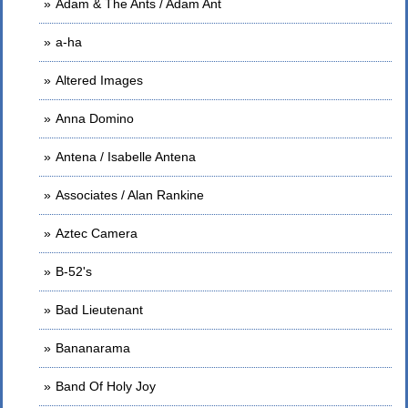
Adam & The Ants / Adam Ant
a-ha
Altered Images
Anna Domino
Antena / Isabelle Antena
Associates / Alan Rankine
Aztec Camera
B-52's
Bad Lieutenant
Bananarama
Band Of Holy Joy