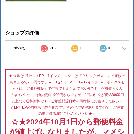
ショップの評価
すべて
215
1
0
★ 送料は17センチEP、7インチシングルは『クリックポスト』で何枚で
もまとめて200円です。★ 30センチLP、10～12インチEP、ボックスセ
ットは『定形外郵便』で何枚でもまとめて700円です。☆補償ありの
『ゆうパック』は地域別に900円からですが、1回の注文が税込8000円
以上なら送料無料です（ご希望配達日時を備考欄にお書きください）
☆LPとEPの同梱も当然可能です。その他ご要望承りますので、ご注文
の際に備考欄にご記入ください★☆
☆★2024年10月1日から郵便料金
が値上げになりましたが、マメシ