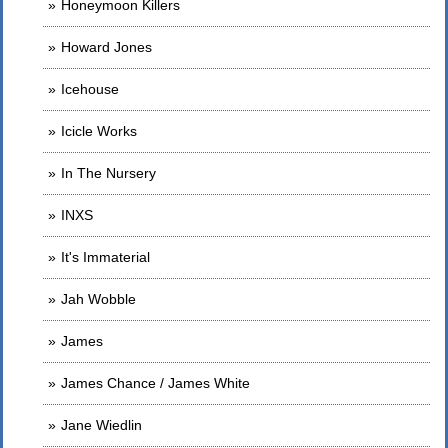
Honeymoon Killers
Howard Jones
Icehouse
Icicle Works
In The Nursery
INXS
It's Immaterial
Jah Wobble
James
James Chance / James White
Jane Wiedlin