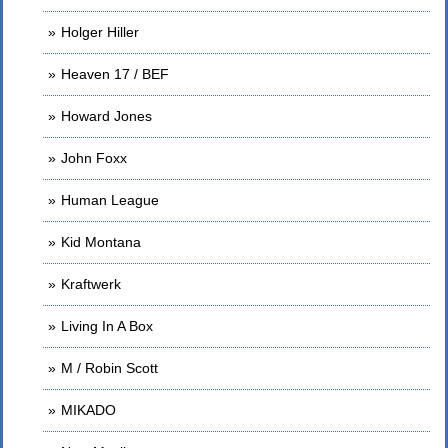
Holger Hiller
Heaven 17 / BEF
Howard Jones
John Foxx
Human League
Kid Montana
Kraftwerk
Living In A Box
M / Robin Scott
MIKADO