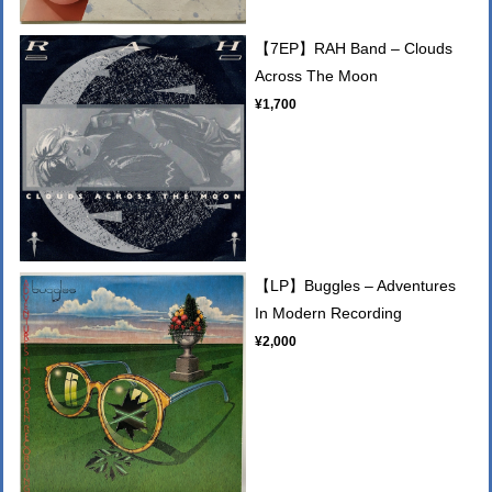
【7EP】RAH Band – Clouds
Across The Moon
¥1,700
【LP】Buggles ‎– Adventures
In Modern Recording
¥2,000