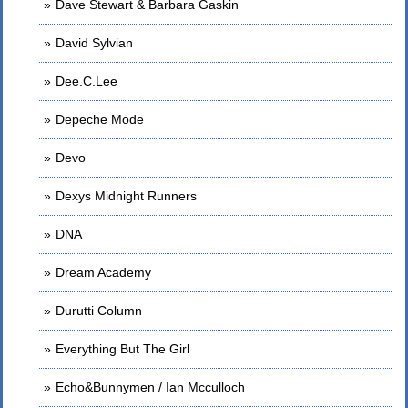
Dave Stewart & Barbara Gaskin
David Sylvian
Dee.C.Lee
Depeche Mode
Devo
Dexys Midnight Runners
DNA
Dream Academy
Durutti Column
Everything But The Girl
Echo&Bunnymen / Ian Mcculloch