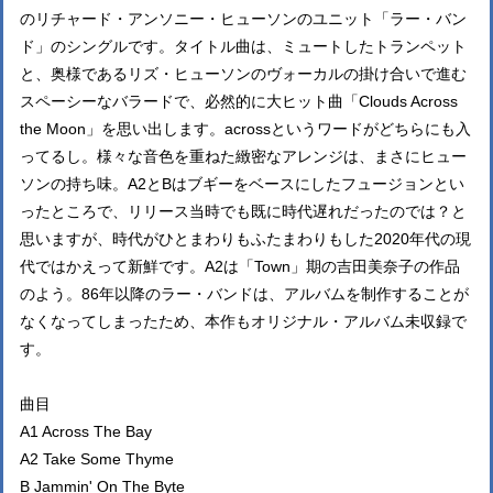
のリチャード・アンソニー・ヒューソンのユニット「ラー・バン
ド」のシングルです。タイトル曲は、ミュートしたトランペット
と、奥様であるリズ・ヒューソンのヴォーカルの掛け合いで進む
スペーシーなバラードで、必然的に大ヒット曲「Clouds Across
the Moon」を思い出します。acrossというワードがどちらにも入
ってるし。様々な音色を重ねた緻密なアレンジは、まさにヒュー
ソンの持ち味。A2とBはブギーをベースにしたフュージョンとい
ったところで、リリース当時でも既に時代遅れだったのでは？と
思いますが、時代がひとまわりもふたまわりもした2020年代の現
代ではかえって新鮮です。A2は「Town」期の吉田美奈子の作品
のよう。86年以降のラー・バンドは、アルバムを制作することが
なくなってしまったため、本作もオリジナル・アルバム未収録で
す。
曲目
A1 Across The Bay
A2 Take Some Thyme
B Jammin' On The Byte