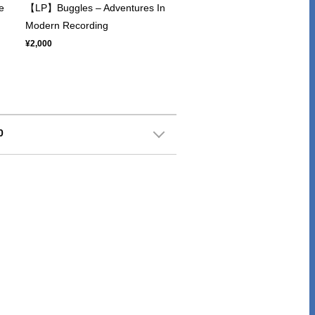
e
【LP】Buggles ‎– Adventures In
Modern Recording
¥2,000
0