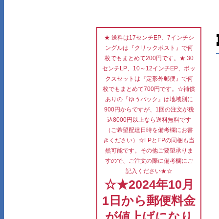
★ 送料は17センチEP、7インチシ
ングルは『クリックポスト』で何
枚でもまとめて200円です。★ 30
センチLP、10～12インチEP、ボッ
クスセットは『定形外郵便』で何
枚でもまとめて700円です。☆補償
ありの『ゆうパック』は地域別に
900円からですが、1回の注文が税
込8000円以上なら送料無料です
（ご希望配達日時を備考欄にお書
きください）☆LPとEPの同梱も当
然可能です。その他ご要望承りま
すので、ご注文の際に備考欄にご
記入ください★☆
☆★2024年10月
1日から郵便料金
が値上げになり