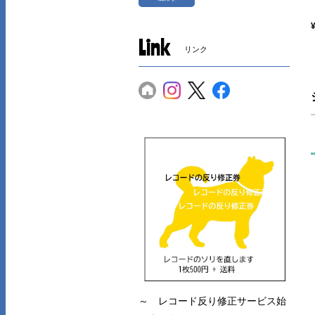
Link
リンク
～ レコード反り修正サービス始