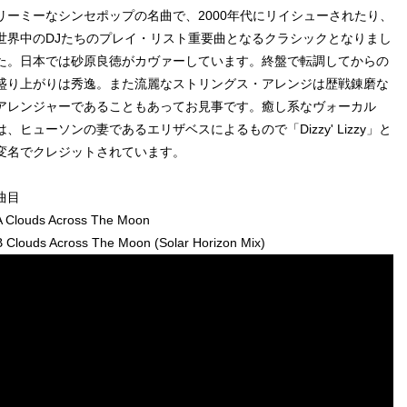
リーミーなシンセポップの名曲で、2000年代にリイシューされたり、
世界中のDJたちのプレイ・リスト重要曲となるクラシックとなりまし
た。日本では砂原良徳がカヴァーしています。終盤で転調してからの
盛り上がりは秀逸。また流麗なストリングス・アレンジは歴戦錬磨な
アレンジャーであることもあってお見事です。癒し系なヴォーカル
は、ヒューソンの妻であるエリザベスによるもので「Dizzy' Lizzy」と
変名でクレジットされています。
曲目
A Clouds Across The Moon
B Clouds Across The Moon (Solar Horizon Mix)