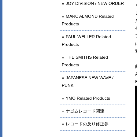
JOY DIVISION / NEW ORDER
MARC ALMOND Related
Products
PAUL WELLER Related
Products
THE SMITHS Related
Products
JAPANESE NEW WAVE /
PUNK
YMO Related Products
ナゴムレコード関連
レコードの反り修正券