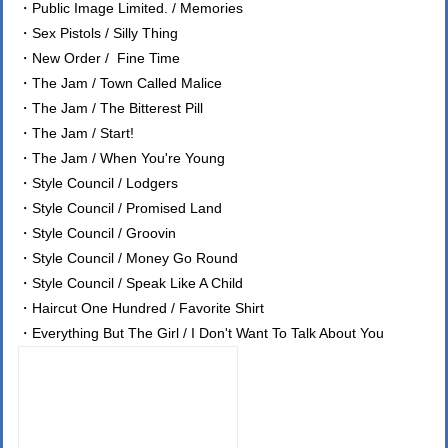
・Public Image Limited. / Memories
・Sex Pistols / Silly Thing
・New Order / Fine Time
・The Jam / Town Called Malice
・The Jam / The Bitterest Pill
・The Jam / Start!
・The Jam / When You're Young
・Style Council / Lodgers
・Style Council / Promised Land
・Style Council / Groovin
・Style Council / Money Go Round
・Style Council / Speak Like A Child
・Haircut One Hundred / Favorite Shirt
・Everything But The Girl / I Don't Want To Talk About You