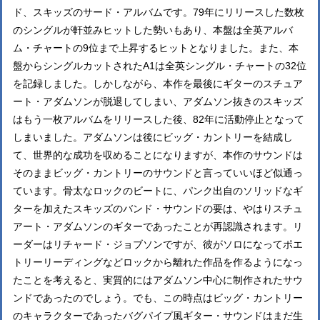
ド、スキッズのサード・アルバムです。79年にリリースした数枚
のシングルが軒並みヒットした勢いもあり、本盤は全英アルバ
ム・チャートの9位まで上昇するヒットとなりました。また、本
盤からシングルカットされたA1は全英シングル・チャートの32位
を記録しました。しかしながら、本作を最後にギターのスチュア
ート・アダムソンが脱退してしまい、アダムソン抜きのスキッズ
はもう一枚アルバムをリリースした後、82年に活動停止となって
しまいました。アダムソンは後にビッグ・カントリーを結成し
て、世界的な成功を収めることになりますが、本作のサウンドは
そのままビッグ・カントリーのサウンドと言っていいほど似通っ
ています。骨太なロックのビートに、パンク出自のソリッドなギ
ターを加えたスキッズのバンド・サウンドの要は、やはりスチュ
アート・アダムソンのギターであったことが再認識されます。リ
ーダーはリチャード・ジョブソンですが、彼がソロになってポエ
トリーリーディングなどロックから離れた作品を作るようになっ
たことを考えると、実質的にはアダムソン中心に制作されたサウ
ンドであったのでしょう。でも、この時点はビッグ・カントリー
のキャラクターであったバグパイプ風ギター・サウンドはまだ生