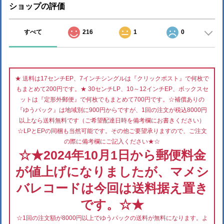
ショップの評価
すべて
216
1
0
★ 送料は17センチEP、7インチシングルは『クリックポスト』で何枚で
もまとめて200円です。★ 30センチLP、10～12インチEP、ボックスセ
ットは『定形外郵便』で何枚でもまとめて700円です。☆補償ありの
『ゆうパック』は地域別に900円からですが、1回の注文が税込8000円
以上なら送料無料です（ご希望配達日時を備考欄にお書きください）
☆LPとEPの同梱も当然可能です。その他ご要望承りますので、ご注文
の際に備考欄にご記入ください★☆
☆★2024年10月1日から郵便料金
が値上げになりましたが、マメシ
バレコードは今回は送料据え置き
です。☆★
☆1回の注文額が8000円以上でゆうパックの送料が無料になります。よ