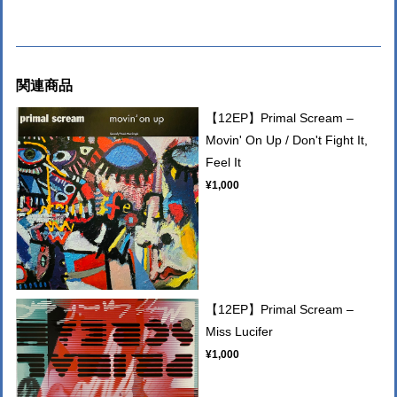
関連商品
【12EP】Primal Scream –
Movin' On Up / Don't Fight It,
Feel It
¥1,000
【12EP】Primal Scream –
Miss Lucifer
¥1,000