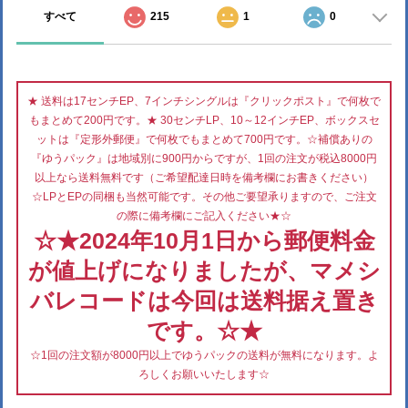
すべて
215
1
0
★ 送料は17センチEP、7インチシングルは『クリックポスト』で何枚で
もまとめて200円です。★ 30センチLP、10～12インチEP、ボックスセ
ットは『定形外郵便』で何枚でもまとめて700円です。☆補償ありの
『ゆうパック』は地域別に900円からですが、1回の注文が税込8000円
以上なら送料無料です（ご希望配達日時を備考欄にお書きください）
☆LPとEPの同梱も当然可能です。その他ご要望承りますので、ご注文
の際に備考欄にご記入ください★☆
☆★2024年10月1日から郵便料金
が値上げになりましたが、マメシ
バレコードは今回は送料据え置き
です。☆★
☆1回の注文額が8000円以上でゆうパックの送料が無料になります。よ
ろしくお願いいたします☆