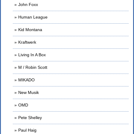
John Foxx
Human League
Kid Montana
Kraftwerk
Living In A Box
M / Robin Scott
MIKADO
New Musik
OMD
Pete Shelley
Paul Haig