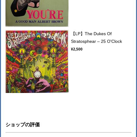
【LP】The Dukes Of
Stratosphear – 25 O'Clock
¥2,500
ショップの評価