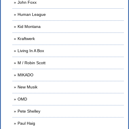
John Foxx
Human League
Kid Montana
Kraftwerk
Living In A Box
M / Robin Scott
MIKADO
New Musik
OMD
Pete Shelley
Paul Haig