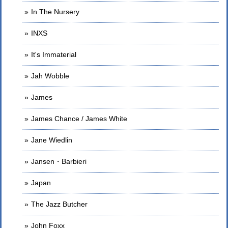
In The Nursery
INXS
It's Immaterial
Jah Wobble
James
James Chance / James White
Jane Wiedlin
Jansen・Barbieri
Japan
The Jazz Butcher
John Foxx