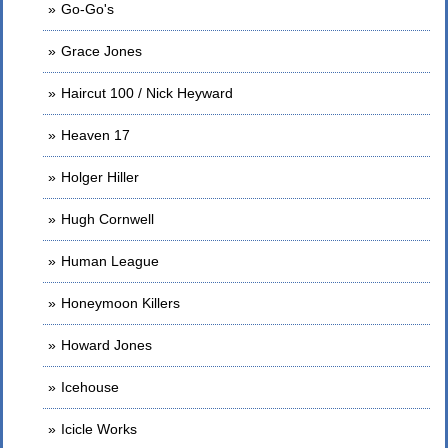
Go-Go's
Grace Jones
Haircut 100 / Nick Heyward
Heaven 17
Holger Hiller
Hugh Cornwell
Human League
Honeymoon Killers
Howard Jones
Icehouse
Icicle Works