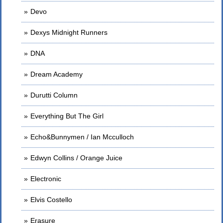
Devo
Dexys Midnight Runners
DNA
Dream Academy
Durutti Column
Everything But The Girl
Echo&Bunnymen / Ian Mcculloch
Edwyn Collins / Orange Juice
Electronic
Elvis Costello
Erasure