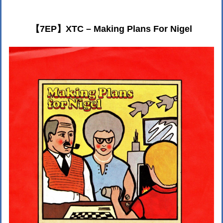
【7EP】XTC ‎– Making Plans For Nigel