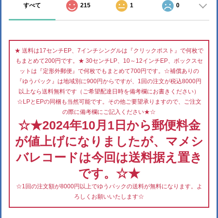
すべて
215
1
0
★ 送料は17センチEP、7インチシングルは『クリックポスト』で何枚で
もまとめて200円です。★ 30センチLP、10～12インチEP、ボックスセ
ットは『定形外郵便』で何枚でもまとめて700円です。☆補償ありの
『ゆうパック』は地域別に900円からですが、1回の注文が税込8000円
以上なら送料無料です（ご希望配達日時を備考欄にお書きください）
☆LPとEPの同梱も当然可能です。その他ご要望承りますので、ご注文
の際に備考欄にご記入ください★☆
☆★2024年10月1日から郵便料金
が値上げになりましたが、マメシ
バレコードは今回は送料据え置き
です。☆★
☆1回の注文額が8000円以上でゆうパックの送料が無料になります。よ
ろしくお願いいたします☆