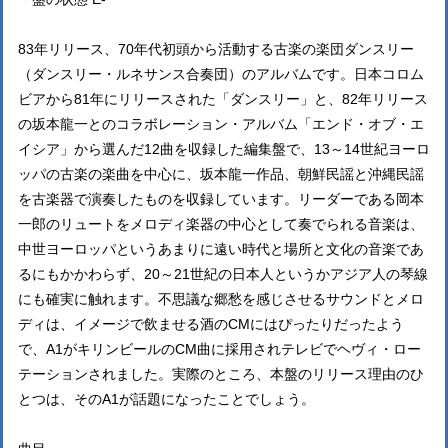
83年リリース、70年代初頭から活動する古楽の楽団ダンスリー
（ダンスリー・ルネサンス合奏団）のアルバムです。日本コロム
ビアから81年にリリースされた「ダンスリー」と、82年リリース
の坂本龍一とのコラボレーション・アルバム「エンド・オブ・エ
イシア」から選んだ12曲を収録した編集盤で、13～14世紀ヨーロ
ッパの古楽の楽曲を中心に、坂本龍一作品、朝鮮民謡と沖縄民謡
を古楽器で演奏したものを収録しています。リーダーである岡本
一郎のリュートをメロディ楽器の中心として奏でられる音楽は、
中世ヨーロッパというあまりに遠い時代と場所と文化の音楽であ
るにもかかわらず、20～21世紀の日本人というかアジア人の琴線
にも確実に触れます。不思議な郷愁を感じさせるサウンドとメロ
ディは、イメージで飲ませる酒のCMにはぴったりだったよう
で、A1がキリンビールのCM曲に採用されテレビでヘヴィ・ロー
テーションされました。実際のところ、本盤のリリース理由のひ
とつは、そのA1が話題になったことでしょう。