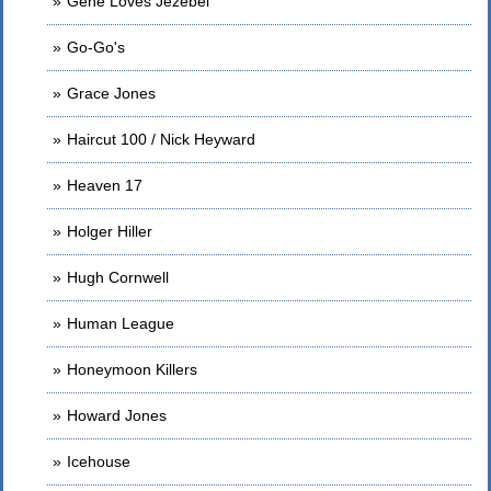
Gene Loves Jezebel
Go-Go's
Grace Jones
Haircut 100 / Nick Heyward
Heaven 17
Holger Hiller
Hugh Cornwell
Human League
Honeymoon Killers
Howard Jones
Icehouse