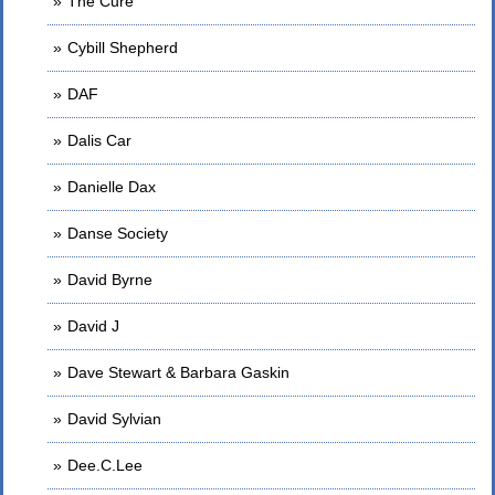
The Cure
Cybill Shepherd
DAF
Dalis Car
Danielle Dax
Danse Society
David Byrne
David J
Dave Stewart & Barbara Gaskin
David Sylvian
Dee.C.Lee