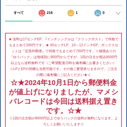
すべて
216
1
0
★ 送料は17センチEP、7インチシングルは『クリックポスト』で何枚で
もまとめて200円です。★ 30センチLP、10～12インチEP、ボックスセ
ットは『定形外郵便』で何枚でもまとめて700円です。☆補償ありの
『ゆうパック』は地域別に900円からですが、1回の注文が税込8000円
以上なら送料無料です（ご希望配達日時を備考欄にお書きください）
☆LPとEPの同梱も当然可能です。その他ご要望承りますので、ご注文
の際に備考欄にご記入ください★☆
☆★2024年10月1日から郵便料金
が値上げになりましたが、マメシ
バレコードは今回は送料据え置き
です。☆★
☆1回の注文額が8000円以上でゆうパックの送料が無料になります。よ
ろしくお願いいたします☆