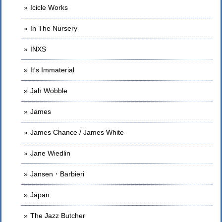
Icicle Works
In The Nursery
INXS
It's Immaterial
Jah Wobble
James
James Chance / James White
Jane Wiedlin
Jansen・Barbieri
Japan
The Jazz Butcher