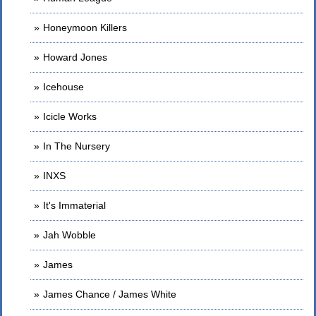
Honeymoon Killers
Howard Jones
Icehouse
Icicle Works
In The Nursery
INXS
It's Immaterial
Jah Wobble
James
James Chance / James White