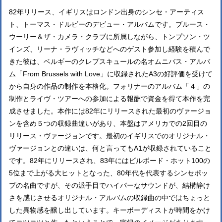
82年リリース、イギリスはロンドン出身のシンセ・アーティス
ト、トーマス・ドルビーのデビュー・アルバムです。ブルース・
ウーリー＆ザ・カメラ・クラブに所属しながら、トンプソン・ツ
インズ、リーナ・ラヴィッチなどへのゲスト参加し経験を積んで
きた彼は、ベルギーのクレプスキュールの名オムニバス・アルバ
ム「From Brussels with Love」に収録されたA3の好評価を受けて
から自身の作品の制作を本格化。フォリナーのアルバム「４」の
制作とライヴ・ツアーへの参加による報酬で資金を得て本作を完
成させました。本作には82年にリリースされた最初のヴァージョ
ンを含め５つの収録曲違いがあり、本盤はアメリカでの2回目の
リリース・ヴァージョンです。最初のイギリスでのオリジナル・
ヴァージョンとの違いは、何と言ってもA1が収録されていること
です。82年にリリースされ、83年にはビルボード・ホット100の
5位まで上がる大ヒットとなった、80年代を代表するシンセポッ
プの名曲ですが、その派手目でハイパーなサウンドが、結構静け
さを感じさせるオリジナル・アルバムの収録曲の中ではちょっと
した異物感を醸し出しています。キーボーディストが時間をかけ