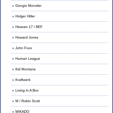
Giorgio Moroder
Holger Hiller
Heaven 17 / BEF
Howard Jones
John Foxx
Human League
Kid Montana
Kraftwerk
Living In A Box
M / Robin Scott
MIKADO