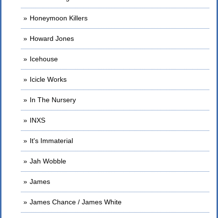
Honeymoon Killers
Howard Jones
Icehouse
Icicle Works
In The Nursery
INXS
It's Immaterial
Jah Wobble
James
James Chance / James White