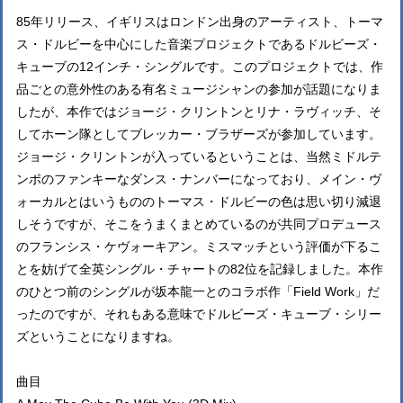
85年リリース、イギリスはロンドン出身のアーティスト、トーマ
ス・ドルビーを中心にした音楽プロジェクトであるドルビーズ・
キューブの12インチ・シングルです。このプロジェクトでは、作
品ごとの意外性のある有名ミュージシャンの参加が話題になりま
したが、本作ではジョージ・クリントンとリナ・ラヴィッチ、そ
してホーン隊としてブレッカー・ブラザーズが参加しています。
ジョージ・クリントンが入っているということは、当然ミドルテ
ンポのファンキーなダンス・ナンバーになっており、メイン・ヴ
ォーカルとはいうもののトーマス・ドルビーの色は思い切り減退
しそうですが、そこをうまくまとめているのが共同プロデュース
のフランシス・ケヴォーキアン。ミスマッチという評価が下るこ
とを妨げて全英シングル・チャートの82位を記録しました。本作
のひとつ前のシングルが坂本龍一とのコラボ作「Field Work」だ
ったのですが、それもある意味でドルビーズ・キューブ・シリー
ズということになりますね。
曲目