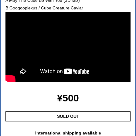
A May The Cube Be With You (3D Mix)
B Googooplexus / Cube Creature Caviar
¥500
SOLD OUT
International shipping available