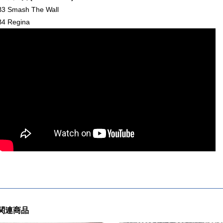
B3 Smash The Wall
B4 Regina
関連商品