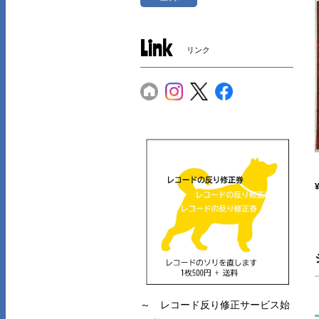
Link
リンク
～ レコード反り修正サービス始