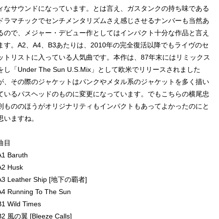
ィなサウンドになっています。とは言え、ガスタンクの持ち味である
ドラマチックでセンチメンタリズムさえ感じさせるナンバーも当然あ
るので、メジャー・デビュー作としてはインパクト十分な作品と言え
ます。A2、A4、B3あたりは、2010年の完全復活以降でもライヴのセ
ットリストに入っている人気曲です。本作は、87年末にはリミックス
をし「Under The Sun U.S.Mix」として欧米でリリースされました
が、その際のジャケットはパンクやメタル系のジャケットを多く描い
ているパスヘッドのものに変更になっています。でもこちらの横尾忠
則もののほうがオリジナリティもインパクトもあってよかったのにと
思いますね。
曲目
A1 Baruth
A2 Husk
A3 Leather Ship [地下の覇者]
A4 Running To The Sun
B1 Wild Times
B2 風の翼 [Bleeze Calls]