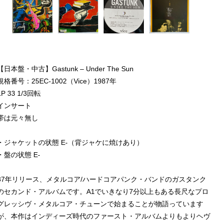
【日本盤・中古】Gastunk – Under The Sun
規格番号：25EC-1002（Vice）1987年
LP 33 1/3回転
インサート
帯は元々無し
・ジャケットの状態 E-（背ジャケに焼けあり）
・盤の状態 E-
87年リリース、メタルコア/ハードコアパンク・バンドのガスタンク
のセカンド・アルバムです。A1でいきなり7分以上もある長尺なプロ
グレッシヴ・メタルコア・チューンで始まることが物語っています
が、本作はインディーズ時代のファースト・アルバムよりもよりヘヴ