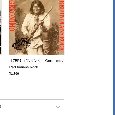
【7EP】ガスタンク – Geronimo /
Red Indians Rock
¥1,700
0