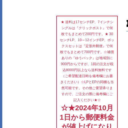
★ 送料は17センチEP、7インチシ
ングルは『クリックポスト』で何
枚でもまとめて200円です。★ 30
センチLP、10～12インチEP、ボッ
クスセットは『定形外郵便』で何
枚でもまとめて700円です。☆補償
ありの『ゆうパック』は地域別に
900円からですが、1回の注文が税
込8000円以上なら送料無料です
（ご希望配達日時を備考欄にお書
きください）☆LPとEPの同梱も当
然可能です。その他ご要望承りま
すので、ご注文の際に備考欄にご
記入ください★☆
☆★2024年10月
1日から郵便料金
が値上げになり