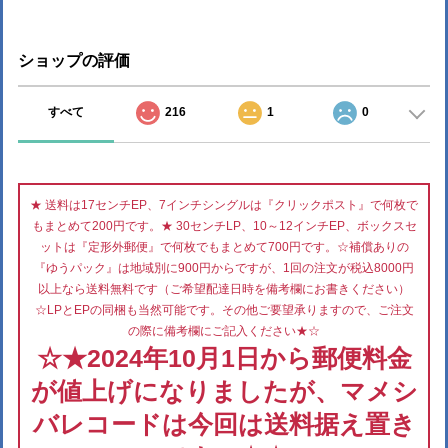
ショップの評価
すべて
216
1
0
★ 送料は17センチEP、7インチシングルは『クリックポスト』で何枚で
もまとめて200円です。★ 30センチLP、10～12インチEP、ボックスセ
ットは『定形外郵便』で何枚でもまとめて700円です。☆補償ありの
『ゆうパック』は地域別に900円からですが、1回の注文が税込8000円
以上なら送料無料です（ご希望配達日時を備考欄にお書きください）
☆LPとEPの同梱も当然可能です。その他ご要望承りますので、ご注文
の際に備考欄にご記入ください★☆
☆★2024年10月1日から郵便料金
が値上げになりましたが、マメシ
バレコードは今回は送料据え置き