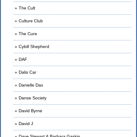
The Cult
Culture Club
The Cure
Cybill Shepherd
DAF
Dalis Car
Danielle Dax
Danse Society
David Byrne
David J
Dave Stewart & Barbara Gaskin