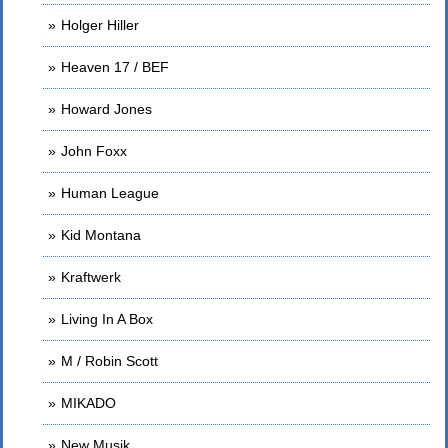
Holger Hiller
Heaven 17 / BEF
Howard Jones
John Foxx
Human League
Kid Montana
Kraftwerk
Living In A Box
M / Robin Scott
MIKADO
New Musik