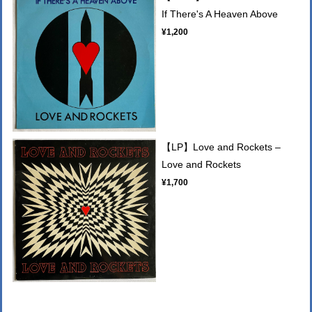
If There's A Heaven Above
¥1,200
【LP】Love and Rockets –
Love and Rockets
¥1,700