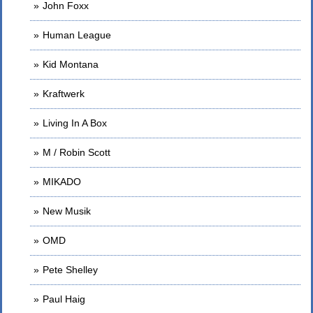
John Foxx
Human League
Kid Montana
Kraftwerk
Living In A Box
M / Robin Scott
MIKADO
New Musik
OMD
Pete Shelley
Paul Haig