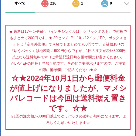
すべて
216
1
0
★ 送料は17センチEP、7インチシングルは『クリックポスト』で何枚で
もまとめて200円です。★ 30センチLP、10～12インチEP、ボックスセ
ットは『定形外郵便』で何枚でもまとめて700円です。☆補償ありの
『ゆうパック』は地域別に900円からですが、1回の注文が税込8000円
以上なら送料無料です（ご希望配達日時を備考欄にお書きください）
☆LPとEPの同梱も当然可能です。その他ご要望承りますので、ご注文
の際に備考欄にご記入ください★☆
☆★2024年10月1日から郵便料金
が値上げになりましたが、マメシ
バレコードは今回は送料据え置き
です。☆★
☆1回の注文額が8000円以上でゆうパックの送料が無料になります。よ
ろしくお願いいたします☆