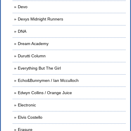
Devo
Dexys Midnight Runners
DNA
Dream Academy
Durutti Column
Everything But The Girl
Echo&Bunnymen / Ian Mcculloch
Edwyn Collins / Orange Juice
Electronic
Elvis Costello
Erasure