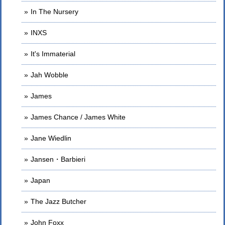
In The Nursery
INXS
It's Immaterial
Jah Wobble
James
James Chance / James White
Jane Wiedlin
Jansen・Barbieri
Japan
The Jazz Butcher
John Foxx